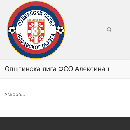
Прескочи
до
садржаја
Тражи за:
Општинска лига ФСО Алексинац
Ускоро…