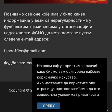
Позивамо све оне које имају било какве
информације у вези са нерегуларностима у
фудбалским такмичењима у организацији и
надлежности ФСНО да исте доставе путем
следеће е-mail адресе:
fsnooffice@gmail.com
Фудбалски савез Нишавског округа
На овом сајту користимо колачиће
како бисмо вам осигурали најбоље
корисничко искуство.
Ако наставите да користите ову
страницу, претпоставићемо да сте
Copyright © 2026 ФСНО – Фудбалски савез Нишавског
задовољни условима приватности
округа.
У РЕДУ
Израда сајта и хостинг:
Hosting-Srbija