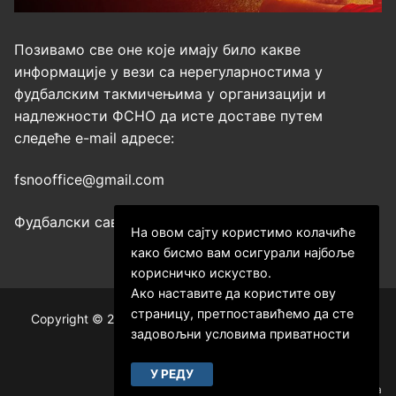
Позивамо све оне које имају било какве
информације у вези са нерегуларностима у
фудбалским такмичењима у организацији и
надлежности ФСНО да исте доставе путем
следеће е-mail адресе:
fsnooffice@gmail.com
Фудбалски савез Нишавског округа
На овом сајту користимо колачиће
како бисмо вам осигурали најбоље
корисничко искуство.
Ако наставите да користите ову
страницу, претпоставићемо да сте
Copyright © 2026 ФСНО – Фудбалски савез Нишавског
задовољни условима приватности
округа.
У РЕДУ
Израда сајта и хостинг:
Hosting-Srbija