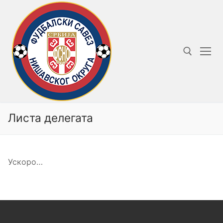
Прескочи
до
садржаја
Тражи за:
Листа делегата
Ускоро…